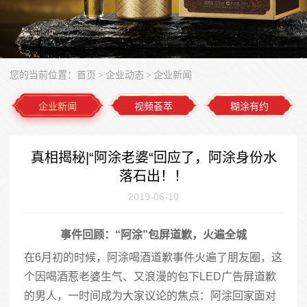
您的当前位置：
首页
企业动态
企业新闻
>
>
企业新闻
视频荟萃
糊涂有约
真相揭秘|“阿涂老婆“回应了，阿涂身份水
落石出！！
2019-06-10
事件回顾：“阿涂”包屏道歉，火遍全城
在6月初的时候，阿涂喝酒道歉事件火遍了朋友圈，这
个因喝酒惹老婆生气、又浪漫的包下LED广告屏道歉
的男人，一时间成为大家议论的焦点：阿涂回家面对